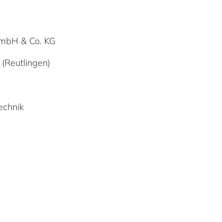
mbH & Co. KG
(Reutlingen)
echnik