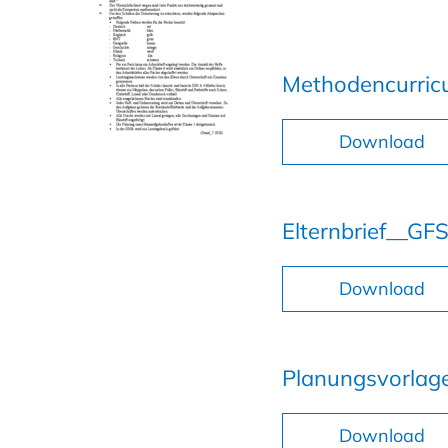
Methodencurric
Download
Elternbrief__G
Download
Planungsvorlag
Download