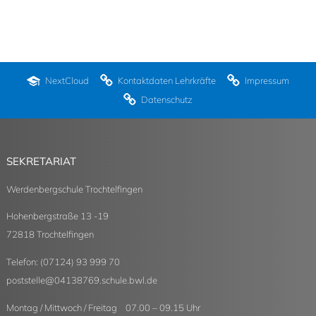
NextCloud
Kontaktdaten Lehrkräfte
Impressum
Datenschutz
SEKRETARIAT
Werdenbergschule Trochtelfingen
Hohenbergstraße 13 -19
72818 Trochtelfingen
Telefon: (07124) 93 999 70
poststelle
@
04138769.schule.bwl.de
Montag / Mittwoch / Freitag 07.00 – 09.15 Uhr